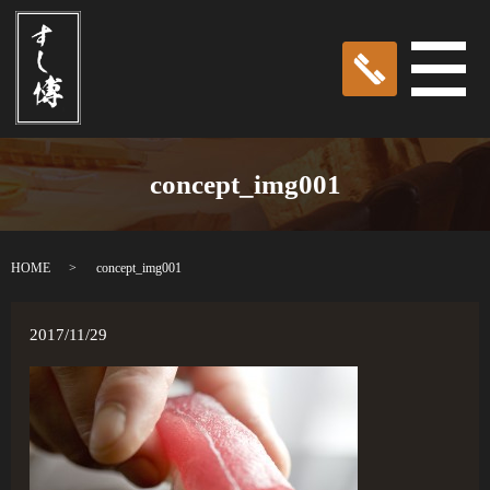
メ
concept_img001
HOME
concept_img001
2017/11/29